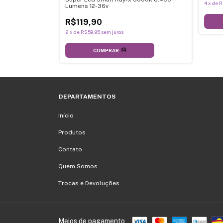
4
x
de
R
Lumens 12-36v
R$119,90
2
x
de
R$59,95
sem juros
COMPRAR
DEPARTAMENTOS
Início
Produtos
Contato
Quem Somos
Trocas e Devoluções
Meios de pagamento