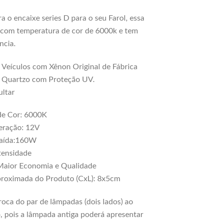
ra o encaixe series D
para o seu Farol, essa
 com temperatura de cor de 6000k e tem
ncia.
Veículos com Xênon Original de Fábrica
 Quartzo com Proteção UV.
ultar
de Cor: 6000K
eração: 12V
Saída:160W
ntensidade
Maior Economia e Qualidade
roximada do Produto (CxL): 8x5cm
roca do par de lâmpadas (dois lados) ao
pois a lâmpada antiga poderá apresentar