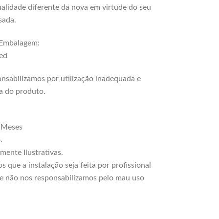
nalidade diferente da nova em virtude do seu
sada.
Embalagem:
ed
nsabilizamos por utilização inadequada e
a do produto.
3 Meses
.
ente Ilustrativas.
que a instalação seja feita por profissional
 e não nos responsabilizamos pelo mau uso