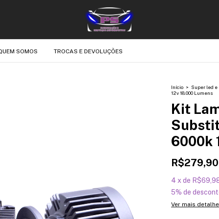
QUEM SOMOS
TROCAS E DEVOLUÇÕES
Início
>
Super led e 
12v 18.000 Lumens
Kit La
Substit
6000k 
R$279,90
4
x
de
R$69,9
5% de descont
Ver mais detalh