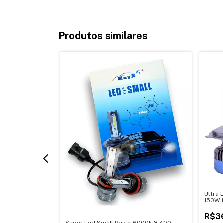
Produtos similares
00k 20000lm
Ultra 
150W 
R$3
Super Led Small Ray-x 6000k 8.400