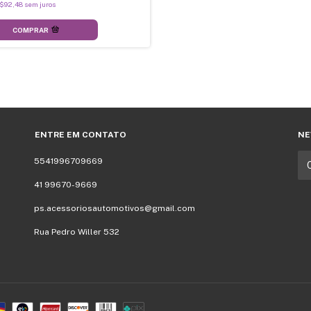
$92,48
sem juros
COMPRAR
ENTRE EM CONTATO
NE
5541996709669
41 99670-9669
ps.acessoriosautomotivos@gmail.com
Rua Pedro Willer 532