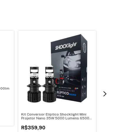
.000lm
Kit Conversor Eliptico Shocklight Mini
Ultra Led Nano
Projetor Nano 35W 5000 Lumens 6500K
Lumens 12V Shoc
12-32V
R$359,90
R$189,90