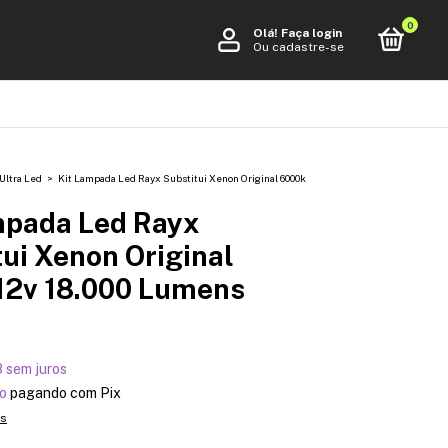
0
Olá!
Faça login
Ou cadastre-se
Ultra Led
>
Kit Lampada Led Rayx Substitui Xenon Original 6000k
mpada Led Rayx
ui Xenon Original
12v 18.000 Lumens
8
sem juros
o
pagando com Pix
es