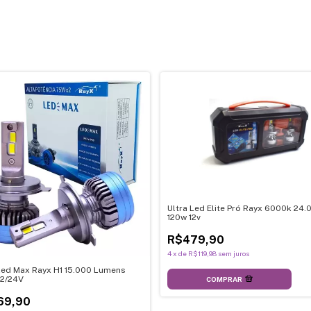
Ultra Led Elite Pró Rayx 6000k 24
120w 12v
R$479,90
4
x
de
R$119,98
sem juros
Led Max Rayx H1 15.000 Lumens
12/24V
COMPRAR
69,90