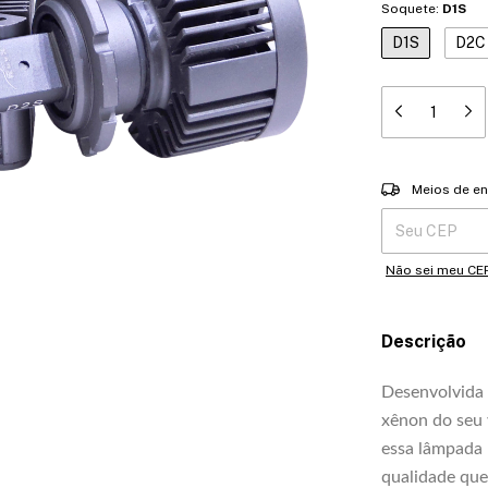
Soquete:
D1S
D1S
D2C
Entregas para o 
Meios de en
Não sei meu CE
Descrição
Desenvolvida 
xênon do seu 
essa lâmpada 
qualidade que