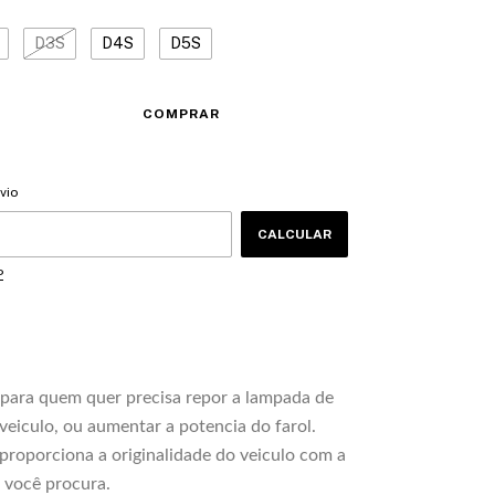
D3S
D4S
D5S
CEP:
ALTERAR CEP
vio
CALCULAR
P
para quem quer precisa repor a lampada de
veiculo, ou aumentar a potencia do farol.
proporciona a originalidade do veiculo com a
 você procura.