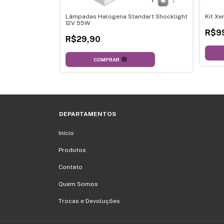
+ Atmosfera 14 x
Lâmpadas Halogena Standart Shocklight
Kit X
12V 55W
R$9
R$29,90
COMPRAR
DEPARTAMENTOS
Início
Produtos
Contato
Quem Somos
Trocas e Devoluções