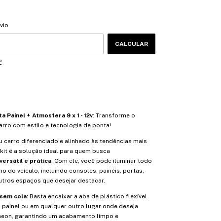
CEP:
ALTERAR CEP
vio
CALCULAR
P
a Painel + Atmosfera 9 x 1 - 12v
: Transforme o
carro com estilo e tecnologia de ponta!
u carro diferenciado e alinhado às tendências mais
kit é a solução ideal para quem busca
ersátil e prática
. Com ele, você pode iluminar todo
no do veículo, incluindo consoles, painéis, portas,
utros espaços que desejar destacar.
 sem cola:
Basta encaixar a aba de plástico flexível
 painel ou em qualquer outro lugar onde deseja
o neon, garantindo um acabamento limpo e