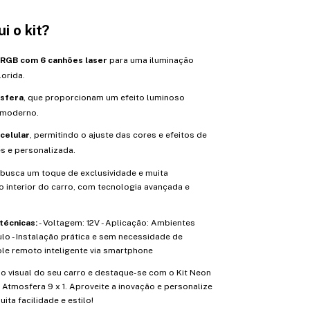
i o kit?
 RGB com 6 canhões laser
para uma iluminação
lorida.
sfera
, que proporcionam um efeito luminoso
 moderno.
 celular
, permitindo o ajuste das cores e efeitos de
s e personalizada.
 busca um toque de exclusividade e muita
 interior do carro, com tecnologia avançada e
técnicas:
- Voltagem: 12V - Aplicação: Ambientes
ulo - Instalação prática e sem necessidade de
ole remoto inteligente via smartphone
o visual do seu carro e destaque-se com o Kit Neon
+ Atmosfera 9 x 1. Aproveite a inovação e personalize
ita facilidade e estilo!