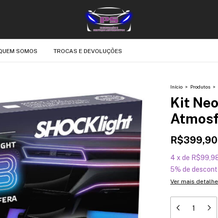
QUEM SOMOS
TROCAS E DEVOLUÇÕES
Início
>
Produtos
>
Kit Neo
Atmosfe
R$399,90
4
x
de
R$99,9
5% de descont
Ver mais detalh