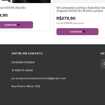
enon 6000K 35w 12v
Kit Lampada Led Rayx Substitui X
Original 6000k 12v 18.000 Lumens
9,90
R$279,90
4
x
de
R$69,98
sem juros
COMPRAR
COMPRAR
ENTRE EM CONTATO
NE
5541996709669
41 99670-9669
ps.acessoriosautomotivos@gmail.com
Rua Pedro Willer 532