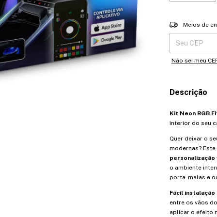
Entregas para o 
Meios de en
Não sei meu CE
Descrição
Kit Neon RGB Fit
interior do seu 
Quer deixar o se
modernas? Este 
personalização v
o ambiente inter
porta-malas e o
Fácil instalação
entre os vãos do
aplicar o efeit