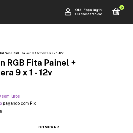
0
Olá!
Faça login
Ou cadastre-se
Kit Neon RGB Fita Painel + Atmosfera 9 x 1 - 12v
n RGB Fita Painel +
ra 9 x 1 - 12v
8
sem juros
o
pagando com Pix
es