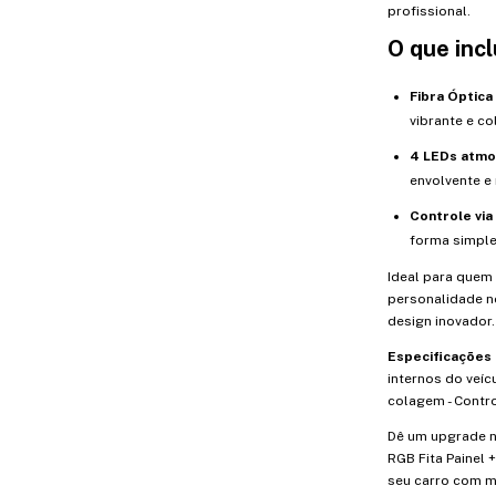
profissional.
O que inclu
Fibra Óptica
vibrante e co
4 LEDs atmo
envolvente e
Controle via
forma simple
Ideal para quem
personalidade no
design inovador.
Especificações 
internos do veíc
colagem - Contr
Dê um upgrade n
RGB Fita Painel 
seu carro com mu