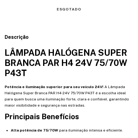
Descrição
LÂMPADA HALÓGENA SUPER
BRANCA PAR H4 24V 75/70W
P43T
Potência e iluminação superior para seu veículo 24V!
A Lâmpada
Halógena Super Branca PAR H4 24V 75/70W P43T é a escolha ideal
para quem busca uma iluminação forte, clara e confiável, garantindo
maior visibilidade e segurança nas estradas.
Principais Benefícios
Alta potência de 75/70W
para iluminação intensa e eficiente.