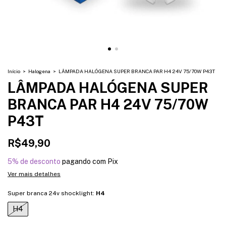
Início
>
Halogena
>
LÂMPADA HALÓGENA SUPER BRANCA PAR H4 24V 75/70W P43T
LÂMPADA HALÓGENA SUPER
BRANCA PAR H4 24V 75/70W
P43T
R$49,90
5% de desconto
pagando com Pix
Ver mais detalhes
Super branca 24v shocklight:
H4
H4