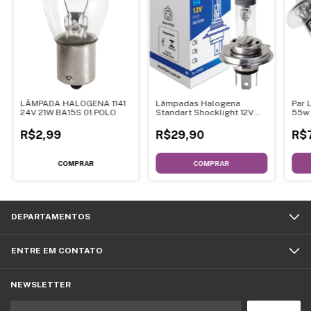
LÂMPADA HALOGENA 1141
Lâmpadas Halogena
Par 
24V 21W BA15S 01 POLO
Standart Shocklight 12V
55w 
55W
R$2,99
R$29,90
R$
COMPRAR
DEPARTAMENTOS
ENTRE EM CONTATO
NEWSLETTER