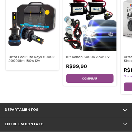
Ultra Led Elite Rayx 6000k
Kit Xenon 6000K 35w 12v
Ultr
20000lm 180w 12v
Shoc
12-3
R$99,90
R$
3
x
d
COMPRAR
DEPARTAMENTOS
ENTRE EM CONTATO