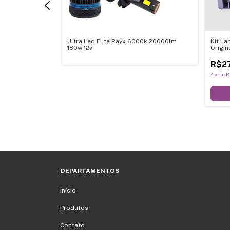
Ultra Led Elite Rayx 6000k 20000lm
Kit La
180w 12v
Origin
R$2
6000k 8.400
4
x
de
R
DEPARTAMENTOS
Início
Produtos
Contato