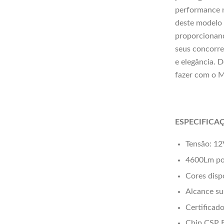
performance n
deste modelo 
proporcionand
seus concorre
e elegância. 
fazer com o
ESPECIFICA
Tensão: 1
4600Lm po
Cores disp
Alcance su
Certificado
Chip CSP F