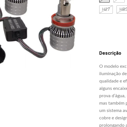
H27
HB
Descrição
O modelo exc
iluminação de
qualidade e e
alguns encaix
prova d’água, 
mas também pe
um sistema av
cobre e desig
prolongando a