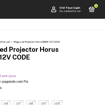
0
Olá!
Faça login
Ou cadastre-se
Ultra Led
>
Mega Led Projector Horus 6000K 12V CODE
ed Projector Horus
12V CODE
8
sem juros
o
pagando com Pix
es
H4
H7
H8
H11
H16