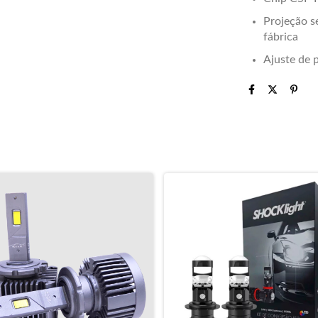
Projeção s
fábrica
Ajuste de 