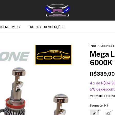
QUEM SOMOS
TROCAS E DEVOLUÇÕES
Início
>
Super led e 
Mega L
6000K 
R$339,90
4
x
de
R$84,9
5% de descont
Ver mais detalh
Soquete:
H1
H1
H3