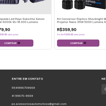
mpada Led Rayx Substitui Xenon
Kit Conversor Eliptico Shocklight M
al 6000k 12v 18.000 Lumens
Projetor Nano 35W 5000 Lumens 
12-32V
79,90
R$359,90
$69,98
sem juros
4
x
de
R$89,98
sem juros
COMPRAR
COMPRAR
ENTRE EM CONTATO
NE
5541996709669
41 99670-9669
ps.acessoriosautomotivos@gmail.com