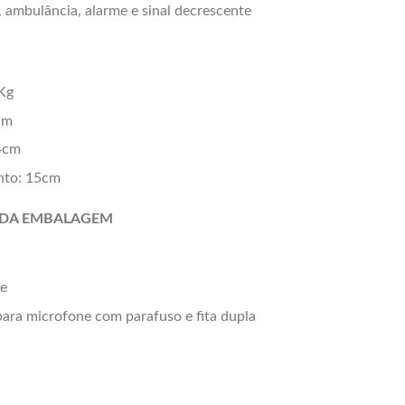
, ambulância, alarme e sinal decrescente
Kg
cm
4cm
to: 15cm
DA EMBALAGEM
ne
para microfone com parafuso e fita dupla