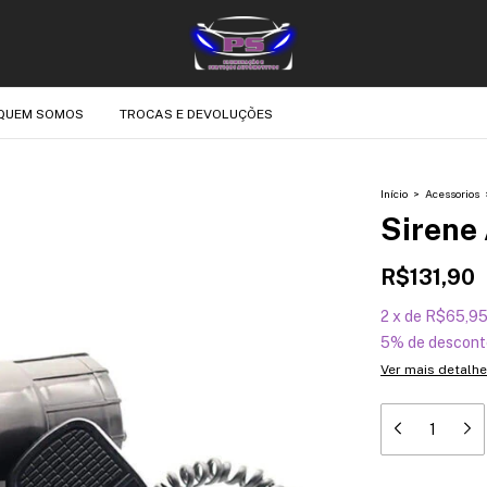
QUEM SOMOS
TROCAS E DEVOLUÇÕES
Início
>
Acessorios
Sirene 
R$131,90
2
x
de
R$65,9
5% de descont
Ver mais detalh