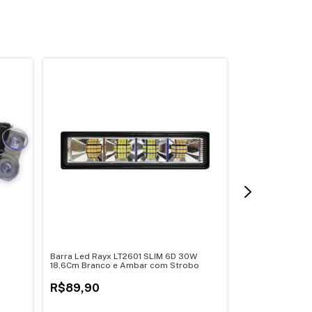
Barra Led Rayx LT2601 SLIM 6D 30W
Suporte Farol 7
18,6Cm Branco e Ambar com Strobo
R$147,50
R$89,90
2
x
de
R$73,75
sem 