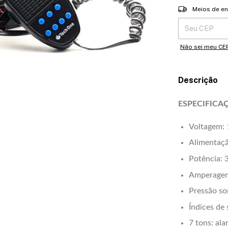
Entregas para o 
Meios de en
Não sei meu CE
Descrição
ESPECIFICA
Voltagem:
Alimentaç
Potência:
Amperagem
Pressão so
Índices de 
7 tons: al