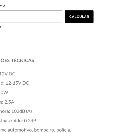
CEP:
ALTERAR CEP
vio
CALCULAR
P
ÇÕES TÉCNICAS
 12V DC
ão: 12-15V DC
 30W
: 2.5A
nora: 102dB (A)
sinal/ruído: 0.3dB
arme automotivo, bombeiro, polícia,