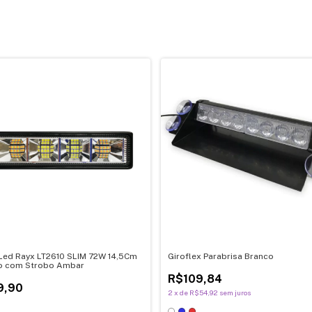
 Led Rayx LT2610 SLIM 72W 14,5Cm
Giroflex Parabrisa Branco
o com Strobo Ambar
R$109,84
9,90
2
x
de
R$54,92
sem juros