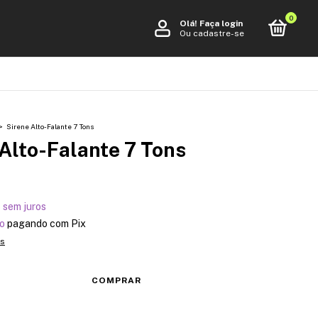
0
Olá!
Faça login
Ou cadastre-se
>
Sirene Alto-Falante 7 Tons
Alto-Falante 7 Tons
5
sem juros
o
pagando com Pix
es