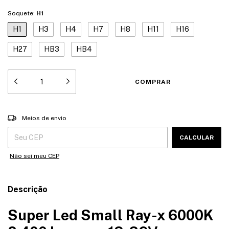
Soquete:
H1
H1
H3
H4
H7
H8
H11
H16
H27
HB3
HB4
Entregas para o CEP:
ALTERAR CEP
Meios de envio
CALCULAR
Não sei meu CEP
Descrição
Super Led Small Ray-x 6000K