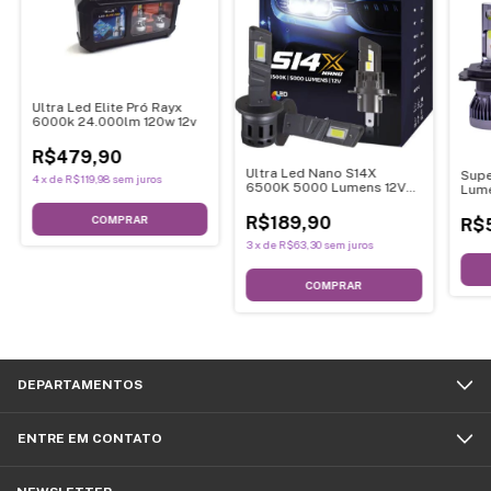
Ultra Led Elite Pró Rayx
6000k 24.000lm 120w 12v
R$479,90
Ultra Led Nano S14X
Supe
4
x
de
R$119,98
sem juros
6500K 5000 Lumens 12V
Lume
Shocklight
COMPRAR
R$189,90
R$
3
x
de
R$63,30
sem juros
COMPRAR
DEPARTAMENTOS
ENTRE EM CONTATO