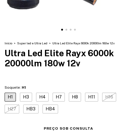
Início
>
Super led e Ultra Led
>
Ultra Led Elite Rayx 6000k 20000lm 180w 12v
Ultra Led Elite Rayx 6000k
20000lm 180w 12v
Soquete:
H1
H1
H3
H4
H7
H8
H11
H16
H27
HB3
HB4