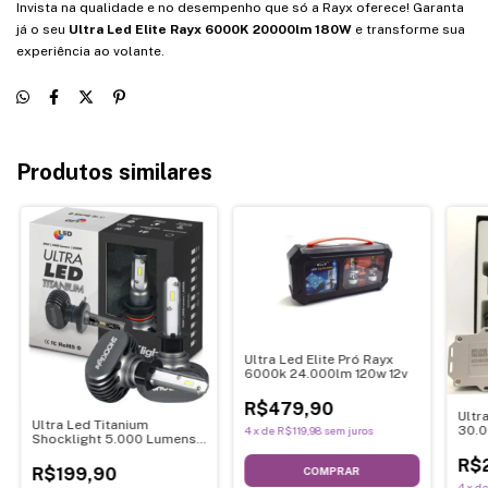
Invista na qualidade e no desempenho que só a Rayx oferece! Garanta
já o seu
Ultra Led Elite Rayx 6000K 20000lm 180W
e transforme sua
experiência ao volante.
Produtos similares
Ultra Led Elite Pró Rayx
6000k 24.000lm 120w 12v
R$479,90
Ultr
Ultra Led Titanium
30.0
4
x
de
R$119,98
sem juros
Shocklight 5.000 Lumens
Com
12-32V 50W
R$
COMPRAR
R$199,90
4
x
d