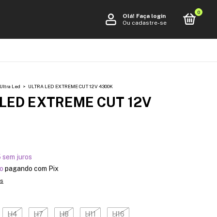
0
Olá!
Faça login
Ou cadastre-se
Ultra Led
>
ULTRA LED EXTREME CUT 12V 4300K
 LED EXTREME CUT 12V
5
sem juros
o
pagando com Pix
es
H4
H7
H8
H11
H16