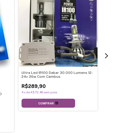
Ultra Led IR100 Dakar 30.000 Lumens 12-
24v 36w Com Cambus
Kit Lampada Led
Original 6000k 
R$289,90
R$279,90
4
x
de
R$72,48
sem juros
0
4
x
de
R$69,98
sem j
COMPRAR
COMPR