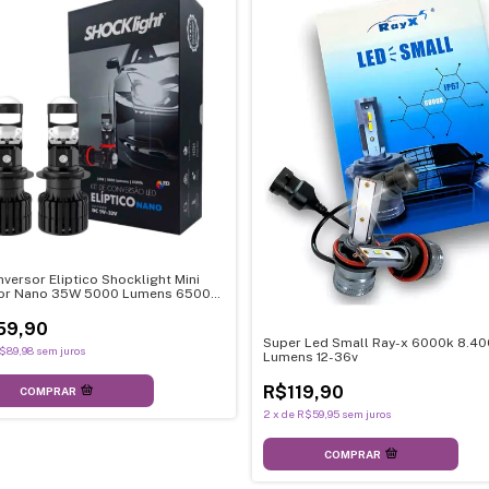
nversor Eliptico Shocklight Mini
tor Nano 35W 5000 Lumens 6500K
V
59,90
Super Led Small Ray-x 6000k 8.40
$89,98
sem juros
Lumens 12-36v
R$119,90
COMPRAR
2
x
de
R$59,95
sem juros
COMPRAR