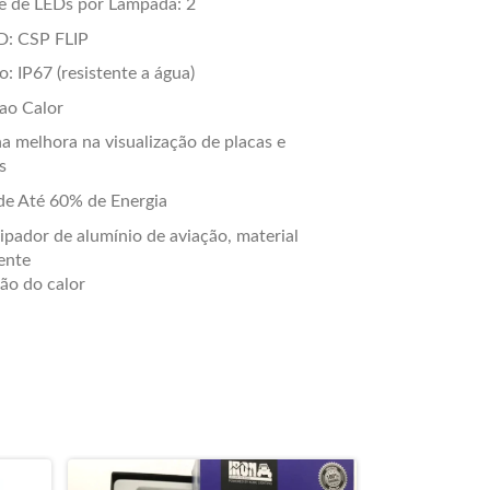
e de LEDs por Lâmpada: 2
D: CSP FLIP
o: IP67 (resistente a água)
 ao Calor
a melhora na visualização de placas e
s
e Até 60% de Energia
ipador de alumínio de aviação, material
ente
ção do calor