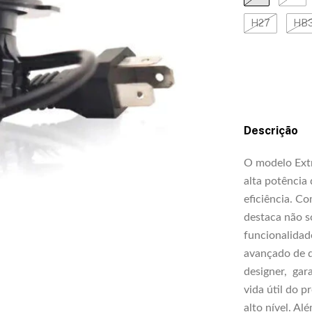
H27
HB
Descrição
O modelo Ext
alta potência
eficiência. C
destaca não s
funcionalidad
avançado de d
designer, gar
vida útil do 
alto nível. A