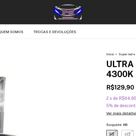
QUEM SOMOS
TROCAS E DEVOLUÇÕES
Início
>
Super led e 
ULTRA
4300K
R$129,90
2
x
de
R$64,9
5% de descont
Ver mais detalh
Soquete:
H1
H1
H3