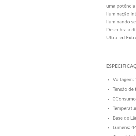
uma potência
iluminação in
iluminando se
Descubra a di
Ultra led Ext
ESPECIFICA
Voltagem:
Tensão de 
0Consumo
Temperatu
Base de L
Lúmens: 4