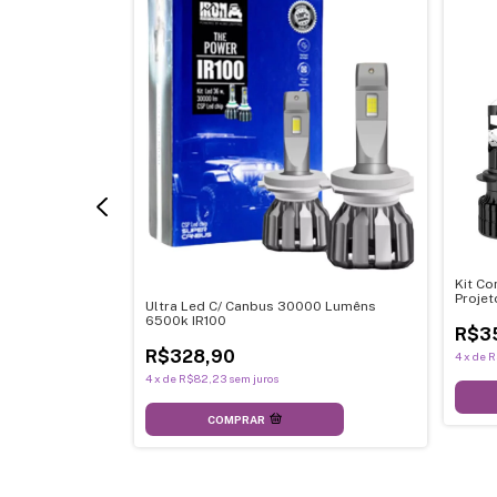
00k 20000lm
Kit Co
Proje
Ultra Led C/ Canbus 30000 Lumêns
12-32
6500k IR100
R$3
R$328,90
4
x
de
R
4
x
de
R$82,23
sem juros
COMPRAR